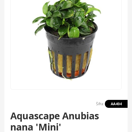
Šifra:
AA404
Aquascape Anubias
nana 'Mini'