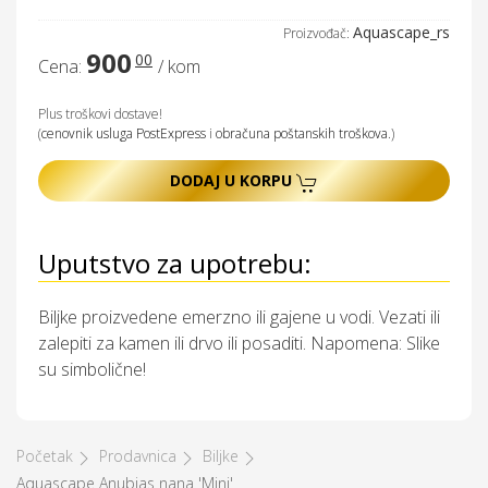
Aquascape_rs
Proizvođač:
900
00
Cena:
/ kom
Plus troškovi dostave!
(
cenovnik usluga PostExpress
i
obračuna poštanskih troškova
.)
DODAJ U KORPU
Uputstvo za upotrebu:
Biljke proizvedene emerzno ili gajene u vodi. Vezati ili
zalepiti za kamen ili drvo ili posaditi. Napomena: Slike
su simbolične!
Početak
Prodavnica
Biljke
Aquascape Anubias nana 'Mini'