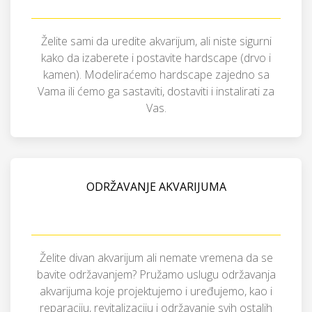
Želite sami da uredite akvarijum, ali niste sigurni
kako da izaberete i postavite hardscape (drvo i
kamen). Modeliraćemo hardscape zajedno sa
Vama ili ćemo ga sastaviti, dostaviti i instalirati za
Vas.
ODRŽAVANJE AKVARIJUMA
Želite divan akvarijum ali nemate vremena da se
bavite održavanjem? Pružamo uslugu održavanja
akvarijuma koje projektujemo i uređujemo, kao i
reparaciju, revitalizaciju i održavanje svih ostalih