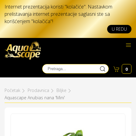
Internet prezentacija koristi "kolačiće". Nastavkom
prelistavanja internet prezentacije saglasni ste sa
korišćenjem "kolačića"!
U REDU
0
Početak
Prodavnica
Biljke
Aquascape Anubias nana 'Mini'