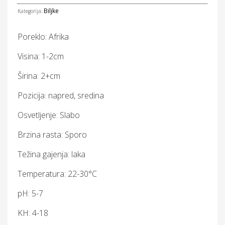
Biljke
Kategorija:
Poreklo: Afrika
Visina: 1-2cm
Širina: 2+cm
Pozicija: napred, sredina
Osvetljenje: Slabo
Brzina rasta: Sporo
Težina gajenja: laka
Temperatura: 22-30°C
pH: 5-7
KH: 4-18