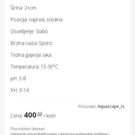
Širina: 2+cm
Pozicija: napred, sredina
Osvetljenje: Slabo
Brzina rasta: Sporo
Težina gajenja: laka
Temperatura: 15-30°C
pH: 5-8
KH: 0-14
Aquascape_rs
Proizvođač:
400
00
Cena:
/ kom
Plus troškovi dostave!
(
cenovnik usluga PostExpress
i
obračuna poštanskih troškova
.)