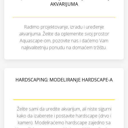
AKVARIJUMA
Radimo projektovanje, izradu i uređenje
akvarijuma. Želite da oplemenite svoj prostor
Aquascape-om, pozovite nas i daćemo Vam
najkvalitetniju ponudu na domaćem tržištu.
HARDSCAPING: MODELIRANJE HARDSCAPE-A
Želite sami da uredite akvarijum, ali niste sigurni
kako da izaberete i postavite hardscape (drvo i
kamen). Modeliraćemo hardscape zajedno sa