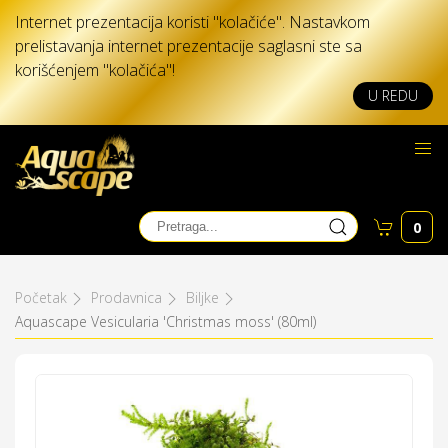
Internet prezentacija koristi "kolačiće". Nastavkom
prelistavanja internet prezentacije saglasni ste sa
korišćenjem "kolačića"!
U REDU
0
Početak
Prodavnica
Biljke
Aquascape Vesicularia 'Christmas moss' (80ml)