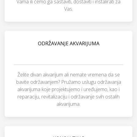
Vama ili ćemo ga sastaviti, dostaviti i instalirati za
Vas.
ODRŽAVANJE AKVARIJUMA
Želite divan akvarijum ali nemate vremena da se
bavite održavanjem? Pružamo uslugu održavanja
akvarijuma koje projektujemo i uređujemo, kao i
reparaciju, revitalizaciju i održavanje svih ostalih
akvarijuma.