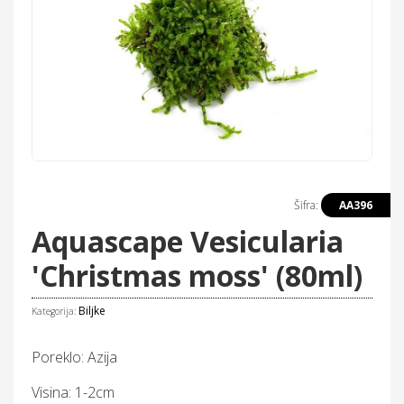
Šifra:
AA396
Aquascape Vesicularia
'Christmas moss' (80ml)
Biljke
Kategorija:
Poreklo: Azija
Visina: 1-2cm