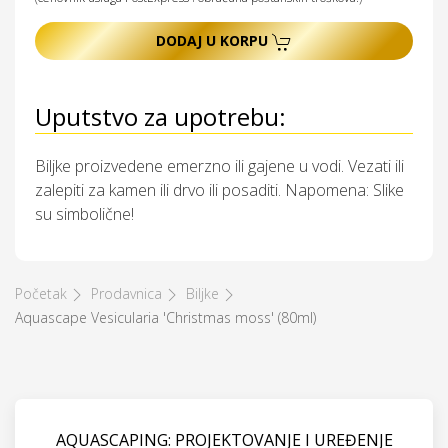
DODAJ U KORPU
Uputstvo za upotrebu:
Biljke proizvedene emerzno ili gajene u vodi. Vezati ili
zalepiti za kamen ili drvo ili posaditi. Napomena: Slike
su simbolične!
Početak
Prodavnica
Biljke
Aquascape Vesicularia 'Christmas moss' (80ml)
AQUASCAPING: PROJEKTOVANJE I UREĐENJE