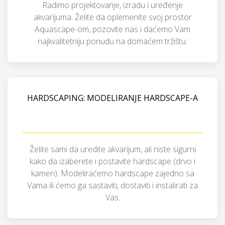
Radimo projektovanje, izradu i uređenje
akvarijuma. Želite da oplemenite svoj prostor
Aquascape-om, pozovite nas i daćemo Vam
najkvalitetniju ponudu na domaćem tržištu.
HARDSCAPING: MODELIRANJE HARDSCAPE-A
Želite sami da uredite akvarijum, ali niste sigurni
kako da izaberete i postavite hardscape (drvo i
kamen). Modeliraćemo hardscape zajedno sa
Vama ili ćemo ga sastaviti, dostaviti i instalirati za
Vas.