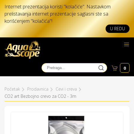
Internet prezentacija koristi "kolačiće". Nastavkom
prelistavanja internet prezentacije saglasni ste sa
korišćenjem "kolačića"!
U REDU
0
Početak
Prodavnica
Cevi i creva
CO2 art Bezbojno crevo za CO2 - 3m