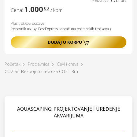
CO2 art
Proizvođač:
1.000
00
Cena:
/ kom
Plus troškovi dostave!
(
cenovnik usluga PostExpress
i
obračuna poštanskih troškova
.)
DODAJ U KORPU
Početak
Prodavnica
Cevi i creva
CO2 art Bezbojno crevo za CO2 - 3m
AQUASCAPING: PROJEKTOVANJE I UREĐENJE
AKVARIJUMA