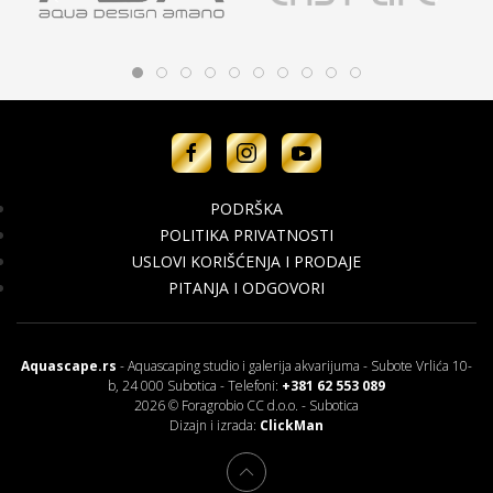
PODRŠKA
POLITIKA PRIVATNOSTI
USLOVI KORIŠĆENJA I PRODAJE
PITANJA I ODGOVORI
Aquascape.rs
- Aquascaping studio i galerija akvarijuma - Subote Vrlića 10-
b, 24 000 Subotica - Telefoni:
+381 62 553 089
2026 © Foragrobio CC d.o.o. - Subotica
Dizajn i izrada:
ClickMan